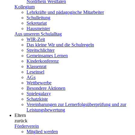
Nordrhein Westfalen
Kollegium
Lehrkräfte und pädagogische Mitarbeiter
Schulleitung
Sekretariat
Hausmeister
Aus unserem Schulalltag
WIR-Zeit
Das kleine Wir und die Schulregeln
Streitschlichter
Gemeinsames Lernen
Kinderkonferenz
Klassenrat
Leseinsel
AGs
Wettbewerbe
Besondere Aktionen
Spielegalaxy
Schatzkiste
Vereinbarungen zur Lernerfolgsüberprüfung und zur
Leistungsbewertung
Eltern
zurück
Förderverein
Mitglied werden