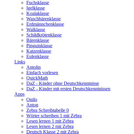
Fuchsklasse
Igelklasse
Koalaklasse
Waschbärenklasse
Erdmännchenklasse
Walklasse
Schildkrötenklasse
Bärenklasse
Pinguinklasse
Katzenklasse
Eulenklasse
Links
Antolin
Einfach vorlesen
QuickMath
DaZ - Kinder ohne Deutschkenntnisse
DaZ - Kinder mit ersten Deutschkenntnissen
Apps
Onilo
Anton
Zebra Schreibtabelle 0
Wörter schreiben 1 mit Zebra
Lesen lernen 1 mit Zebra
Lesen lernen 2 mit Zebra
Deutsch Klasse 2 mit Zebra