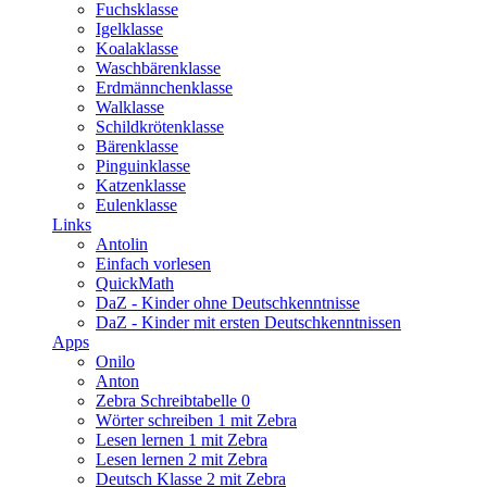
Fuchsklasse
Igelklasse
Koalaklasse
Waschbärenklasse
Erdmännchenklasse
Walklasse
Schildkrötenklasse
Bärenklasse
Pinguinklasse
Katzenklasse
Eulenklasse
Links
Antolin
Einfach vorlesen
QuickMath
DaZ - Kinder ohne Deutschkenntnisse
DaZ - Kinder mit ersten Deutschkenntnissen
Apps
Onilo
Anton
Zebra Schreibtabelle 0
Wörter schreiben 1 mit Zebra
Lesen lernen 1 mit Zebra
Lesen lernen 2 mit Zebra
Deutsch Klasse 2 mit Zebra