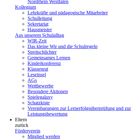
Nordrhein Westfalen
Kollegium
Lehrkräfte und pädagogische Mitarbeiter
Schulleitung
Sekretariat
Hausmeister
Aus unserem Schulalltag
WIR-Zeit
Das kleine Wir und die Schulregeln
Streitschlichter
Gemeinsames Lernen
Kinderkonferenz
Klassenrat
Leseinsel
AGs
Wettbewerbe
Besondere Aktionen
Spielegalaxy
Schatzkiste
Vereinbarungen zur Lernerfolgsüberprüfung und zur
Leistungsbewertung
Eltern
zurück
Förderverein
Mitglied werden