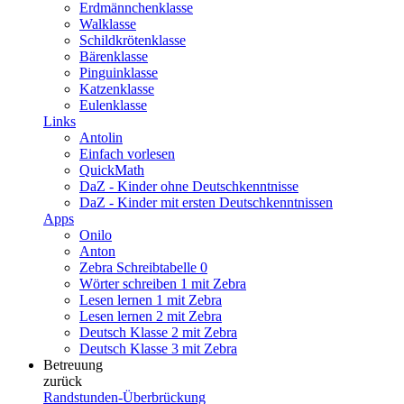
Erdmännchenklasse
Walklasse
Schildkrötenklasse
Bärenklasse
Pinguinklasse
Katzenklasse
Eulenklasse
Links
Antolin
Einfach vorlesen
QuickMath
DaZ - Kinder ohne Deutschkenntnisse
DaZ - Kinder mit ersten Deutschkenntnissen
Apps
Onilo
Anton
Zebra Schreibtabelle 0
Wörter schreiben 1 mit Zebra
Lesen lernen 1 mit Zebra
Lesen lernen 2 mit Zebra
Deutsch Klasse 2 mit Zebra
Deutsch Klasse 3 mit Zebra
Betreuung
zurück
Randstunden-Überbrückung