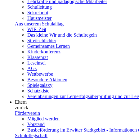
Lehrkräfte und pädagogische Mitarbeiter
Schulleitung
Sekretariat
Hausmeister
Aus unserem Schulalltag
WIR-Zeit
Das kleine Wir und die Schulregeln
Streitschlichter
Gemeinsames Lernen
Kinderkonferenz
Klassenrat
Leseinsel
AGs
Wettbewerbe
Besondere Aktionen
Spielegalaxy
Schatzkiste
Vereinbarungen zur Lernerfolgsüberprüfung und zur Le
Eltern
zurück
Förderverein
Mitglied werden
Vorstand
Busbeförderung im Erwitter Stadtgebiet - Informatione
Schulpflegschaft