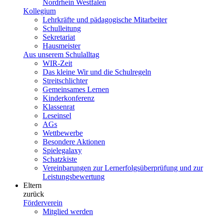
Nordrhein Westfalen
Kollegium
Lehrkräfte und pädagogische Mitarbeiter
Schulleitung
Sekretariat
Hausmeister
Aus unserem Schulalltag
WIR-Zeit
Das kleine Wir und die Schulregeln
Streitschlichter
Gemeinsames Lernen
Kinderkonferenz
Klassenrat
Leseinsel
AGs
Wettbewerbe
Besondere Aktionen
Spielegalaxy
Schatzkiste
Vereinbarungen zur Lernerfolgsüberprüfung und zur
Leistungsbewertung
Eltern
zurück
Förderverein
Mitglied werden