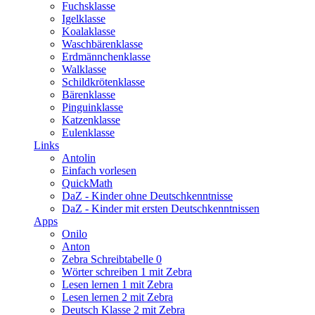
Fuchsklasse
Igelklasse
Koalaklasse
Waschbärenklasse
Erdmännchenklasse
Walklasse
Schildkrötenklasse
Bärenklasse
Pinguinklasse
Katzenklasse
Eulenklasse
Links
Antolin
Einfach vorlesen
QuickMath
DaZ - Kinder ohne Deutschkenntnisse
DaZ - Kinder mit ersten Deutschkenntnissen
Apps
Onilo
Anton
Zebra Schreibtabelle 0
Wörter schreiben 1 mit Zebra
Lesen lernen 1 mit Zebra
Lesen lernen 2 mit Zebra
Deutsch Klasse 2 mit Zebra