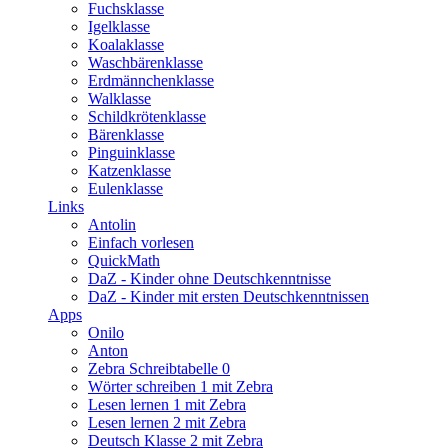
Fuchsklasse
Igelklasse
Koalaklasse
Waschbärenklasse
Erdmännchenklasse
Walklasse
Schildkrötenklasse
Bärenklasse
Pinguinklasse
Katzenklasse
Eulenklasse
Links
Antolin
Einfach vorlesen
QuickMath
DaZ - Kinder ohne Deutschkenntnisse
DaZ - Kinder mit ersten Deutschkenntnissen
Apps
Onilo
Anton
Zebra Schreibtabelle 0
Wörter schreiben 1 mit Zebra
Lesen lernen 1 mit Zebra
Lesen lernen 2 mit Zebra
Deutsch Klasse 2 mit Zebra