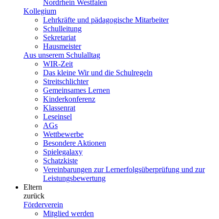
Nordrhein Westfalen
Kollegium
Lehrkräfte und pädagogische Mitarbeiter
Schulleitung
Sekretariat
Hausmeister
Aus unserem Schulalltag
WIR-Zeit
Das kleine Wir und die Schulregeln
Streitschlichter
Gemeinsames Lernen
Kinderkonferenz
Klassenrat
Leseinsel
AGs
Wettbewerbe
Besondere Aktionen
Spielegalaxy
Schatzkiste
Vereinbarungen zur Lernerfolgsüberprüfung und zur
Leistungsbewertung
Eltern
zurück
Förderverein
Mitglied werden