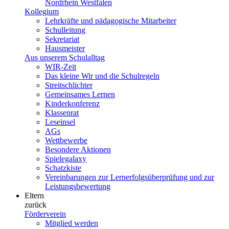
Nordrhein Westfalen
Kollegium
Lehrkräfte und pädagogische Mitarbeiter
Schulleitung
Sekretariat
Hausmeister
Aus unserem Schulalltag
WIR-Zeit
Das kleine Wir und die Schulregeln
Streitschlichter
Gemeinsames Lernen
Kinderkonferenz
Klassenrat
Leseinsel
AGs
Wettbewerbe
Besondere Aktionen
Spielegalaxy
Schatzkiste
Vereinbarungen zur Lernerfolgsüberprüfung und zur
Leistungsbewertung
Eltern
zurück
Förderverein
Mitglied werden