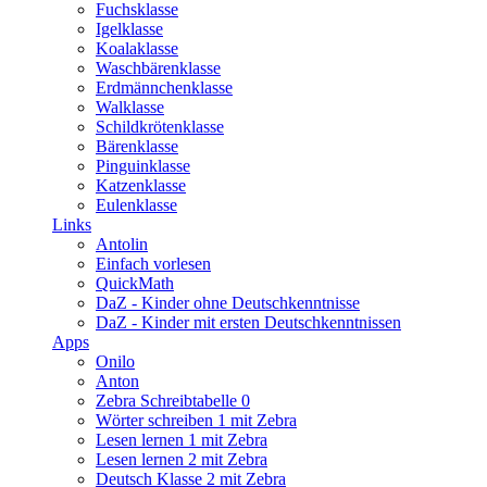
Fuchsklasse
Igelklasse
Koalaklasse
Waschbärenklasse
Erdmännchenklasse
Walklasse
Schildkrötenklasse
Bärenklasse
Pinguinklasse
Katzenklasse
Eulenklasse
Links
Antolin
Einfach vorlesen
QuickMath
DaZ - Kinder ohne Deutschkenntnisse
DaZ - Kinder mit ersten Deutschkenntnissen
Apps
Onilo
Anton
Zebra Schreibtabelle 0
Wörter schreiben 1 mit Zebra
Lesen lernen 1 mit Zebra
Lesen lernen 2 mit Zebra
Deutsch Klasse 2 mit Zebra