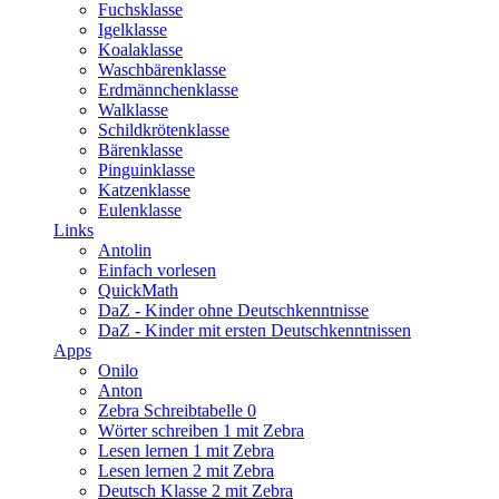
Fuchsklasse
Igelklasse
Koalaklasse
Waschbärenklasse
Erdmännchenklasse
Walklasse
Schildkrötenklasse
Bärenklasse
Pinguinklasse
Katzenklasse
Eulenklasse
Links
Antolin
Einfach vorlesen
QuickMath
DaZ - Kinder ohne Deutschkenntnisse
DaZ - Kinder mit ersten Deutschkenntnissen
Apps
Onilo
Anton
Zebra Schreibtabelle 0
Wörter schreiben 1 mit Zebra
Lesen lernen 1 mit Zebra
Lesen lernen 2 mit Zebra
Deutsch Klasse 2 mit Zebra