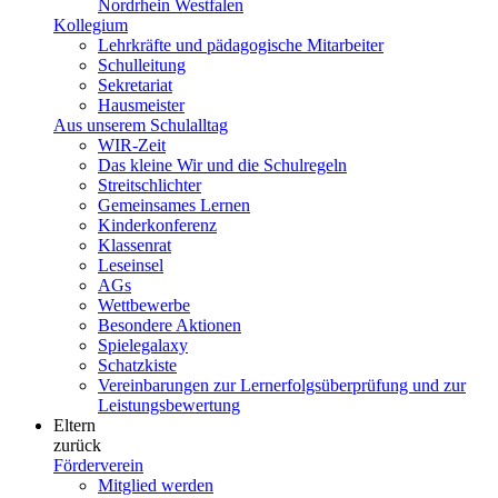
Nordrhein Westfalen
Kollegium
Lehrkräfte und pädagogische Mitarbeiter
Schulleitung
Sekretariat
Hausmeister
Aus unserem Schulalltag
WIR-Zeit
Das kleine Wir und die Schulregeln
Streitschlichter
Gemeinsames Lernen
Kinderkonferenz
Klassenrat
Leseinsel
AGs
Wettbewerbe
Besondere Aktionen
Spielegalaxy
Schatzkiste
Vereinbarungen zur Lernerfolgsüberprüfung und zur
Leistungsbewertung
Eltern
zurück
Förderverein
Mitglied werden